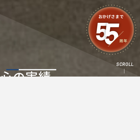
おかげさまで
5
5
周年
SCROLL
心
の
実
績
…
私たちについて
About us
創業1968年、地元八幡市で55年にわたり愛される太